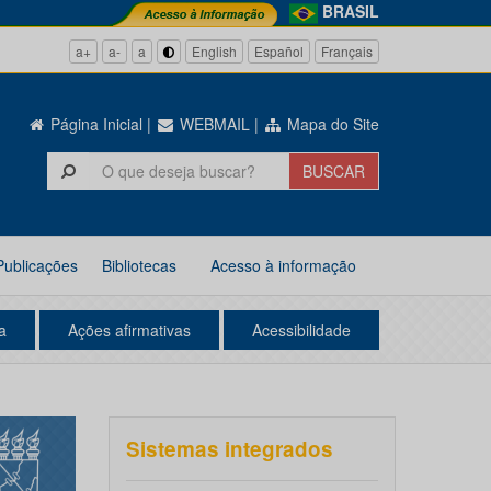
BRASIL
a+
a-
a
English
Español
Français
Página Inicial
|
WEBMAIL
|
Mapa do Site
Publicações
Bibliotecas
Acesso à informação
a
Ações afirmativas
Acessibilidade
Sistemas integrados