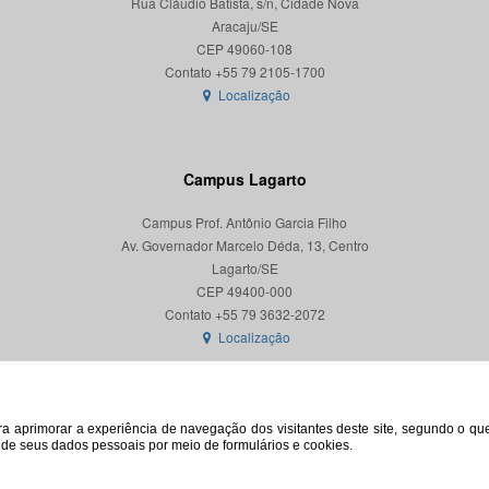
Rua Cláudio Batista, s/n, Cidade Nova
Aracaju/SE
CEP 49060-108
Localização
Campus Lagarto
Campus Prof. Antônio Garcia Filho
Av. Governador Marcelo Déda, 13, Centro
Lagarto/SE
CEP 49400-000
Localização
para aprimorar a experiência de navegação dos visitantes deste site, segundo o q
o de seus dados pessoais por meio de formulários e cookies.
© 2026. Todos os direitos reservados. Universidade Federal de Sergipe