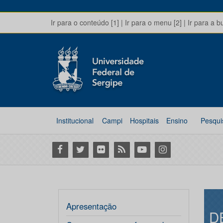
Ir para o conteúdo [1]
|
Ir para o menu [2]
|
Ir para a b
Institucional
Campi
Hospitais
Ensino
Pesqui
Facebook
Twitter
Flickr
RSS
Youtube
Instagram
Apresentação
D