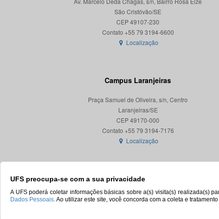
Av. Marcelo Deda Chagas, s/n, Bairro Rosa Elze
São Cristóvão/SE
CEP 49107-230
Localização
Campus Laranjeiras
Praça Samuel de Oliveira, s/n, Centro
Laranjeiras/SE
CEP 49170-000
Localização
UFS preocupa-se com a sua privacidade
A UFS poderá coletar informações básicas sobre a(s) visita(s) realizada(s) 
Dados Pessoais.
Ao utilizar este site, você concorda com a coleta e tratament