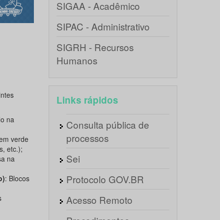
SIGAA - Acadêmico
SIPAC - Administrativo
SIGRH - Recursos
Humanos
ntes
Links rápidos
o na
Consulta pública de
processos
em verde
, etc.);
Sei
sa na
Protocolo GOV.BR
o)
: Blocos
s
Acesso Remoto