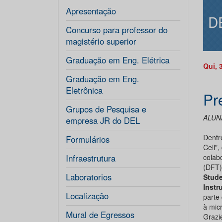
Apresentação
D
Concurso para professor do
magistério superior
Graduação em Eng. Elétrica
Qui, 
Graduação em Eng.
Eletrônica
Pr
Grupos de Pesquisa e
ALUN
empresa JR do DEL
Dentr
Formulários
Cell",
Infraestrutura
colab
(DFT)
Laboratorios
Stud
Instr
Localização
parte
à mic
Mural de Egressos
Grazi