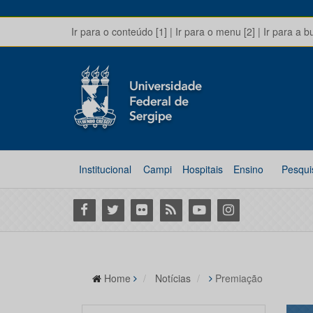
Ir para o conteúdo [1]
|
Ir para o menu [2]
|
Ir para a b
Institucional
Campi
Hospitais
Ensino
Pesqui
Facebook
Twitter
Flickr
RSS
Youtube
Instagram
Home
Notícias
Premiação