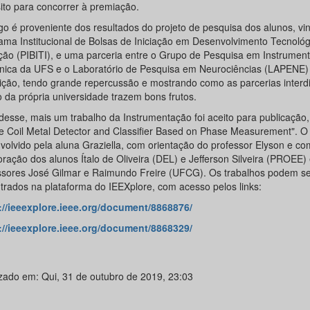
sito para concorrer à premiação.
igo é proveniente dos resultados do projeto de pesquisa dos alunos, vi
ama Institucional de Bolsas de Iniciação em Desenvolvimento Tecnológ
ção (PIBITI), e uma parceria entre o Grupo de Pesquisa em Instrumen
ônica da UFS e o Laboratório de Pesquisa em Neurociências (LAPENE
tuição, tendo grande repercussão e mostrando como as parcerias interdi
o da própria universidade trazem bons frutos.
desse, mais um trabalho da Instrumentação foi aceito para publicação, 
le Coil Metal Detector and Classifier Based on Phase Measurement". O a
volvido pela aluna Graziella, com orientação do professor Elyson e co
oração dos alunos Ítalo de Oliveira (DEL) e Jefferson Silveira (PROEE)
ssores José Gilmar e Raimundo Freire (UFCG). Os trabalhos podem se
trados na plataforma do IEEXplore, com acesso pelos links:
://ieeexplore.ieee.org/document/8868876/
://ieeexplore.ieee.org/document/8868329/
izado em: Qui, 31 de outubro de 2019, 23:03