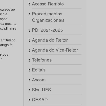
Acesso Remoto
nculado ao
Procedimentos
ico e
tação
Organizacionais
) da mesma
sciplinares
PDI 2021-2025
Agenda do Reitor
entitulado
rtigo foi
Agenda do Vice-Reitor
m
 e dos
Telefones
r
Editais
Ascom
Sisu UFS
CESAD