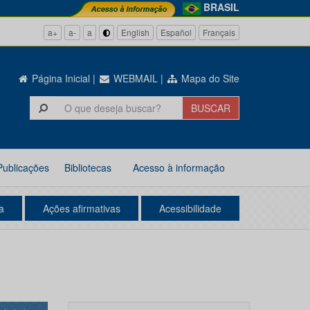
BRASIL
a+
a-
a
English
Español
Français
Página Inicial
|
WEBMAIL
|
Mapa do Site
Publicações
Bibliotecas
Acesso à informação
a
Ações afirmativas
Acessibilidade