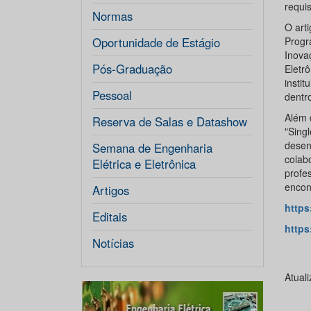
requi
Normas
O art
Oportunidade de Estágio
Progr
Inova
Pós-Graduação
Eletr
insti
Pessoal
dentr
Além 
Reserva de Salas e Datashow
"Sing
desen
Semana de Engenharia
colab
Elétrica e Eletrônica
profe
encon
Artigos
https
Editais
https
Notícias
Atual