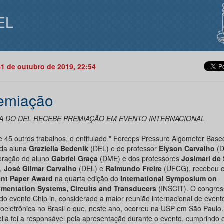
EL
31 de outubro de 2019, 22:54
emiação
A DO DEL RECEBE PREMIAÇÃO EM EVENTO INTERNACIONAL
e 45 outros trabalhos, o entitulado " Forceps Pressure Algometer Bas
 da aluna
Graziella Bedenik
(DEL) e do professor
Elyson Carvalho
(D
oração do aluno
Gabriel Graça
(DME) e dos professores
Josimari de
,
José Gilmar Carvalho
(DEL) e
Raimundo Freire
(UFCG), recebeu 
ent Paper Award
na quarta edição do
International Symposium on
umentation Systems, Circuits and Transducers
(INSCIT). O congres
 do evento Chip in, considerado a maior reunião internacional de event
roeletrônica no Brasil e que, neste ano, ocorreu na USP em São Paulo.
ella foi a responsável pela apresentação durante o evento, cumprindo 