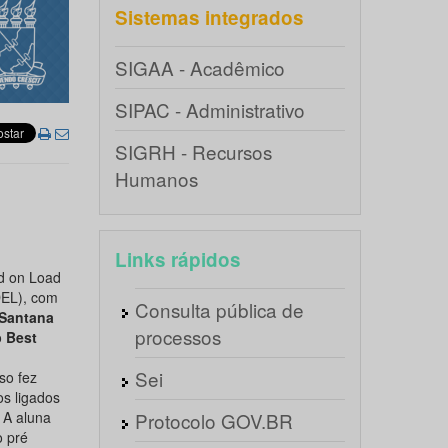
Sistemas integrados
SIGAA - Acadêmico
SIPAC - Administrativo
SIGRH - Recursos
Humanos
Links rápidos
ed on Load
EL), com
Consulta pública de
 Santana
processos
o
Best
Sei
so fez
os ligados
 A aluna
Protocolo GOV.BR
o pré