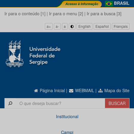
BRASIL
Ir para o conteúdo [1]
|
Ir para o menu [2]
|
Ir para a busca [3]
a+
a-
a
English
Español
Français
Página Inicial
|
WEBMAIL
|
Mapa do Site
Institucional
Campi