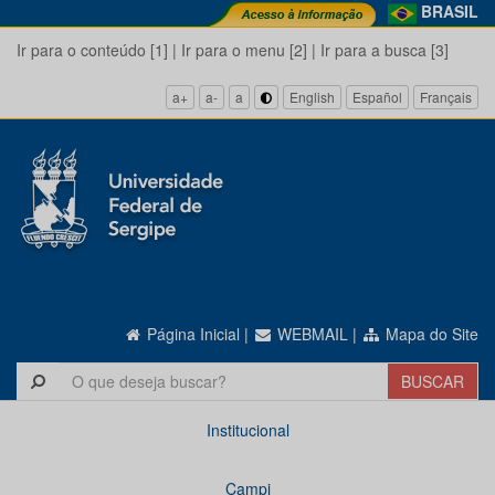
BRASIL
Ir para o conteúdo [1]
|
Ir para o menu [2]
|
Ir para a busca [3]
a+
a-
a
English
Español
Français
Página Inicial
|
WEBMAIL
|
Mapa do Site
Institucional
Campi