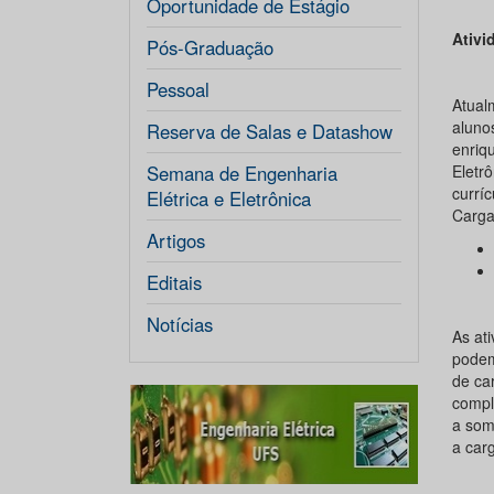
Oportunidade de Estágio
Ativi
Pós-Graduação
Pessoal
Atual
aluno
Reserva de Salas e Datashow
enriq
Semana de Engenharia
Eletrô
currí
Elétrica e Eletrônica
Carga
Artigos
Editais
Notícias
As at
podem
de car
compl
a som
a car