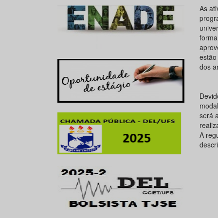
As at
progr
unive
forma
aprov
estão
dos an
Devid
modal
será 
reali
A reg
descr