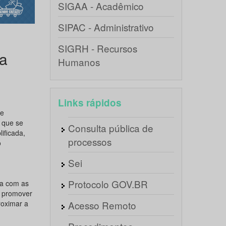
SIGAA - Acadêmico
SIPAC - Administrativo
SIGRH - Recursos
a
Humanos
Links rápidos
de
 que se
Consulta pública de
ificada,
processos
o
Sei
Protocolo GOV.BR
sa com as
e promover
roximar a
Acesso Remoto