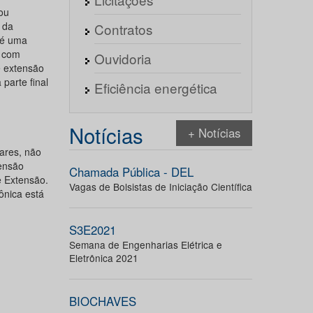
ou
 da
Contratos
 é uma
e com
Ouvidoria
e extensão
parte final
Eficiência energética
Notícias
+ Notícias
ares, não
ensão
Chamada Pública - DEL
e Extensão.
Vagas de Bolsistas de Iniciação Científica
ônica está
S3E2021
Semana de Engenharias Elétrica e
Eletrônica 2021
BIOCHAVES