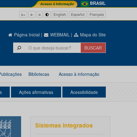
BRASIL
a+
a-
a
English
Español
Français
Página Inicial
|
WEBMAIL
|
Mapa do Site
Publicações
Bibliotecas
Acesso à informação
a
Ações afirmativas
Acessibilidade
Sistemas integrados