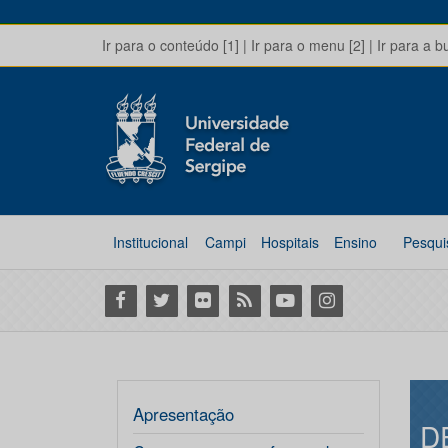
Ir para o conteúdo [1]
|
Ir para o menu [2]
|
Ir para a b
Institucional
Campi
Hospitais
Ensino
Pesqui
Facebook
Twitter
Flickr
RSS
Youtube
Instagram
Apresentação
D