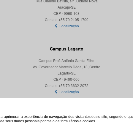
Rua Cláudio Batista, s/n, Cidade Nova
Aracaju/SE
CEP 49060-108
Localização
Campus Lagarto
Campus Prof. Antônio Garcia Filho
Av. Governador Marcelo Déda, 13, Centro
Lagarto/SE
CEP 49400-000
Localização
para aprimorar a experiência de navegação dos visitantes deste site, segundo o q
o de seus dados pessoais por meio de formulários e cookies.
© 2026. Todos os direitos reservados. Universidade Federal de Sergipe