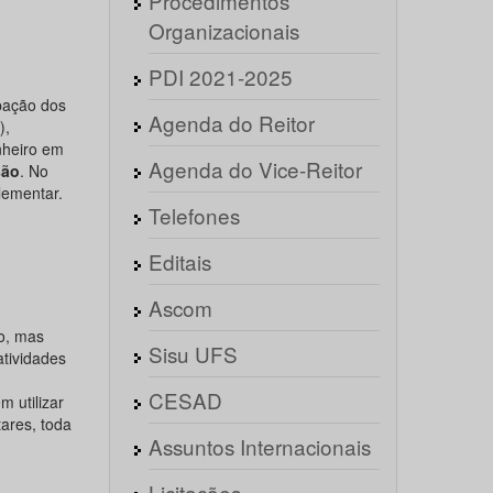
Procedimentos
Organizacionais
PDI 2021-2025
ipação dos
Agenda do Reitor
),
nheiro em
Agenda do Vice-Reitor
são
. No
lementar.
Telefones
Editais
Ascom
o, mas
Sisu UFS
atividades
CESAD
 utilizar
ares, toda
Assuntos Internacionais
Licitações