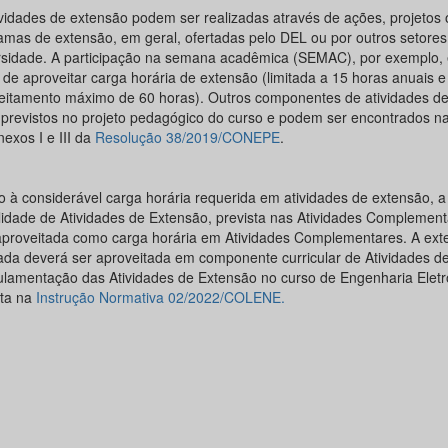
ividades de extensão podem ser realizadas através de ações, projetos 
amas de extensão, em geral, ofertadas pelo DEL ou por outros setores
rsidade. A participação na semana acadêmica (SEMAC), por exemplo,
 de aproveitar carga horária de extensão (limitada a 15 horas anuais 
eitamento máximo de 60 horas). Outros componentes de atividades d
 previstos no projeto pedagógico do curso e podem ser encontrados na 
exos I e III da
Resolução 38/2019/CONEPE
.
o à considerável carga horária requerida em atividades de extensão, a
idade de Atividades de Extensão, prevista nas Atividades Complement
aproveitada como carga horária em Atividades Complementares. A ext
zada deverá ser aproveitada em componente curricular de Atividades d
ulamentação das Atividades de Extensão no curso de Engenharia Eletr
ita na
Instrução Normativa 02/2022/COLENE.