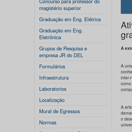
Concurso para professor do
magistério superior
Graduação em Eng. Elétrica
At
Graduação em Eng.
gr
Eletrônica
Grupos de Pesquisa e
A ext
empresa JR do DEL
Formulários
A uni
conhe
Infraestrutura
inter-
como 
Laboratorios
compa
Localização
A art
Mural de Egressos
deman
o des
Normas
unive