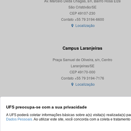
Av. Marcelo Deda Chagas, s/n, Bairro Rosa Elze
São Cristóvão/SE
CEP 49107-230
Localização
Campus Laranjeiras
Praça Samuel de Oliveira, s/n, Centro
Laranjeiras/SE
CEP 49170-000
Localização
UFS preocupa-se com a sua privacidade
A UFS poderá coletar informações básicas sobre a(s) visita(s) realizada(s) 
Dados Pessoais.
Ao utilizar este site, você concorda com a coleta e tratament