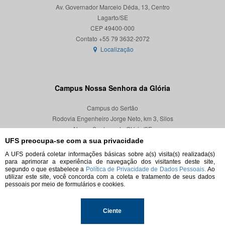
Av. Governador Marcelo Déda, 13, Centro
Lagarto/SE
CEP 49400-000
Localização
Campus Nossa Senhora da Glória
Campus do Sertão
Rodovia Engenheiro Jorge Neto, km 3, Silos
Nossa Senhora da Glória/SE
CEP 49680-000
UFS preocupa-se com a sua privacidade
A UFS poderá coletar informações básicas sobre a(s) visita(s) realizada(s)
Localização
para aprimorar a experiência de navegação dos visitantes deste site,
segundo o que estabelece a
Política de Privacidade de Dados Pessoais.
Ao
utilizar este site, você concorda com a coleta e tratamento de seus dados
pessoais por meio de formulários e cookies.
© 2026. Todos os direitos reservados.
Ciente
Universidade Federal de Sergipe.