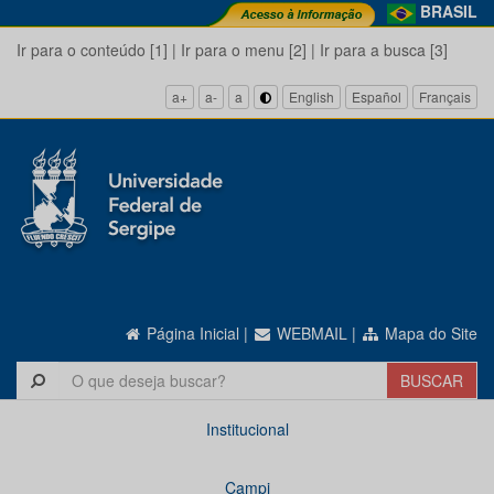
BRASIL
Ir para o conteúdo [1]
|
Ir para o menu [2]
|
Ir para a busca [3]
a+
a-
a
English
Español
Français
Página Inicial
|
WEBMAIL
|
Mapa do Site
Institucional
Campi