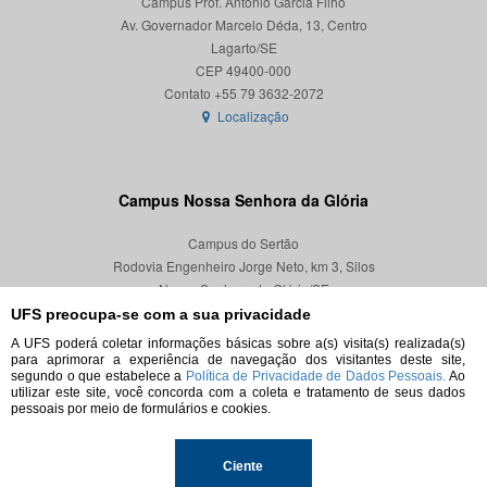
Campus Prof. Antônio Garcia Filho
Av. Governador Marcelo Déda, 13, Centro
Lagarto/SE
CEP 49400-000
Localização
Campus Nossa Senhora da Glória
Campus do Sertão
Rodovia Engenheiro Jorge Neto, km 3, Silos
Nossa Senhora da Glória/SE
CEP 49680-000
UFS preocupa-se com a sua privacidade
A UFS poderá coletar informações básicas sobre a(s) visita(s) realizada(s)
Localização
para aprimorar a experiência de navegação dos visitantes deste site,
segundo o que estabelece a
Política de Privacidade de Dados Pessoais.
Ao
utilizar este site, você concorda com a coleta e tratamento de seus dados
pessoais por meio de formulários e cookies.
© 2026. Todos os direitos reservados.
Ciente