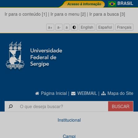
BRASIL
Ir para o conteúdo [1]
|
Ir para o menu [2]
|
Ir para a busca [3]
a+
a-
a
English
Español
Français
Página Inicial
|
WEBMAIL
|
Mapa do Site
Institucional
Campi