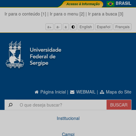
BRASIL
Ir para o conteúdo [1]
|
Ir para o menu [2]
|
Ir para a busca [3]
a+
a-
a
English
Español
Français
Página Inicial
|
WEBMAIL
|
Mapa do Site
Institucional
Campi