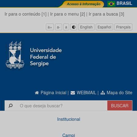
BRASIL
Ir para o conteúdo [1]
|
Ir para o menu [2]
|
Ir para a busca [3]
a+
a-
a
English
Español
Français
Página Inicial
|
WEBMAIL
|
Mapa do Site
Institucional
Campi