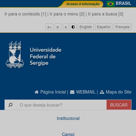
BRASIL
Ir para o conteúdo [1]
|
Ir para o menu [2]
|
Ir para a busca [3]
a+
a-
a
English
Español
Français
Página Inicial
|
WEBMAIL
|
Mapa do Site
Institucional
Campi