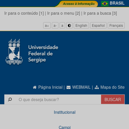
BRASIL
Ir para o conteúdo [1]
|
Ir para o menu [2]
|
Ir para a busca [3]
a+
a-
a
English
Español
Français
Página Inicial
|
WEBMAIL
|
Mapa do Site
Institucional
Campi