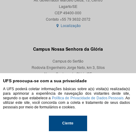
Lagarto/SE
CEP 49400-000
Localização
Campus Nossa Senhora da Glória
Campus do Sertão
Rodovia Engenheiro Jorge Neto, km 3, Silos
Nossa Senhora da Glória/SE
CEP 49680-000
UFS preocupa-se com a sua privacidade
A UFS poderá coletar informações básicas sobre a(s) visita(s) realizada(s)
Localização
para aprimorar a experiência de navegação dos visitantes deste site,
segundo o que estabelece a
Política de Privacidade de Dados Pessoais.
Ao
utilizar este site, você concorda com a coleta e tratamento de seus dados
pessoais por meio de formulários e cookies.
© 2026. Todos os direitos reservados.
Ciente
Universidade Federal de Sergipe.